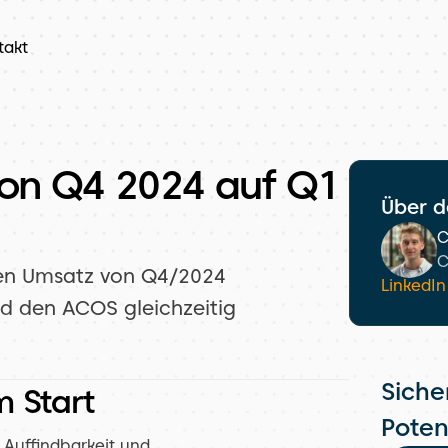
takt
on Q4 2024 auf Q1
Über d
C
C
n Umsatz von Q4/2024 
LinkedIn
d den ACOS gleichzeitig 
Sicher
 Start
Poten
Auffindbarkeit und 